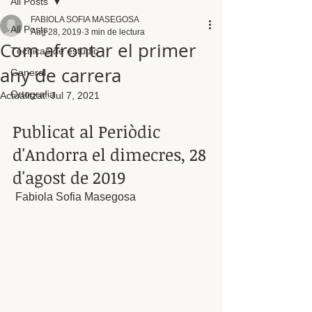
All Posts
FABIOLA SOFIA MASEGOSA
All Posts
Aug 28, 2019
3 min de lectura
Com afrontar el primer
Técnicas de estudio
any de carrera
General
Ortografia
Actualitzat:
Jul 7, 2021
Publicat al Periòdic 
d'Andorra el dimecres, 28 
d'agost de 2019 
 Fabiola Sofia Masegosa