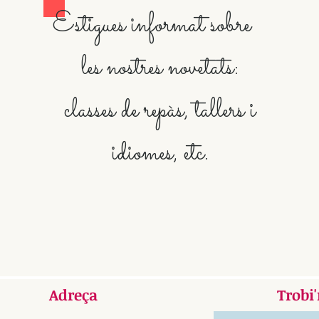
Estigues informat sobre
les nostres novetats:
classes de repàs, tallers i
idiomes, etc.
Adreça
Trobi