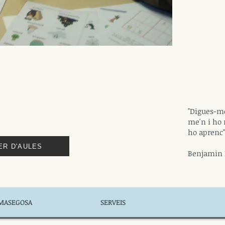
"Digues-me
me'n i ho 
ho aprenc"
ER D'AULES
Benjamin 
 MASEGOSA
SERVEIS