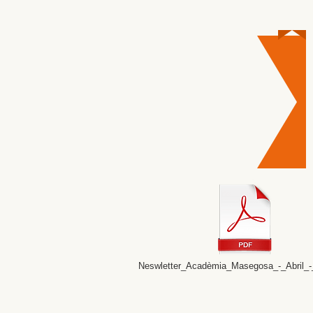
Neswletter_Acadèmia_Masegosa_-_Abril_-