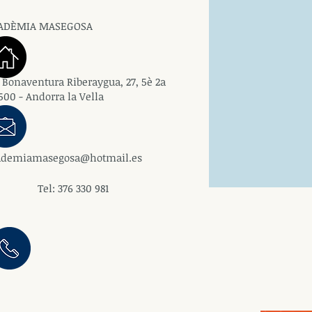
ADÈMIA MASEGOSA
 Bonaventura Riberaygua, 27, 5è 2a
00 - Andorra la Vella
ademiamasegosa@hotmail.es
el: 376 330 981