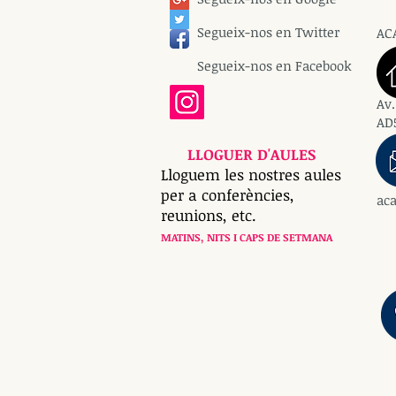
Segueix-nos en Twitter
AC
Segueix-nos en Facebook
Av.
AD5
LLOGUER D'AULES
Lloguem les nostres aules
per a conferències,
ac
reunions, etc.
MATINS, NITS I CAPS DE SETMANA
T