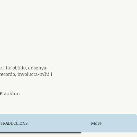
 i ho oblido, ensenya-
recordo, involucra-m'hi i
Franklim
TRADUCCIONS
More