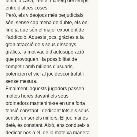
feina, a casa, i en el maneig del temps, 
entre d'altres coses. 
Però, els videojocs més perjudicials 
són, sense cap mena de dubte, els on-
line ja que són el major exponent de 
l’addicció. Aquests jocs, gràcies a la 
gran atracció dels seus dissenys 
gràfics, la motivació d'autosuperació 
que provoquen i la possibilitat de 
competir amb milions d'usuaris, 
potencien el vici al joc descontrolat i 
sense mesura. 
Finalment, aquests jugadors passen 
moltes hores davant els seus 
ordinadors mantenint-se en una forta 
tensió constant i dedicant tots els seus 
sentits en ser els millors. El joc mai es 
deté, és constant. Això, ens condueix a 
dedicar-nos a ell de la mateixa manera 