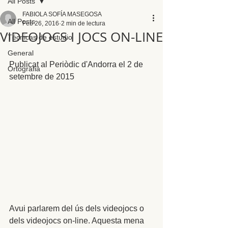
All Posts
FABIOLA SOFÍA MASEGOSA
All Posts
Feb 26, 2016
2 min de lectura
VIDEOJOCS I JOCS ON-LINE
Técnicas de estudio
General
Publicat al Periòdic d'Andorra el 2 de 
Ortografia
setembre de 2015 
Avui parlarem del ús dels videojocs o 
dels videojocs on-line. Aquesta mena 