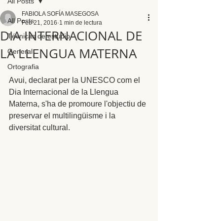
All Posts
FABIOLA SOFÍA MASEGOSA
All Posts
Feb 21, 2016
1 min de lectura
DIA INTERNACIONAL DE
Técnicas de estudio
LA LLENGUA MATERNA
General
Ortografia
Avui, declarat per la UNESCO com el 
Dia Internacional de la Llengua 
Materna, s'ha de promoure l'objectiu de 
preservar el multilingüisme i la 
diversitat cultural.  