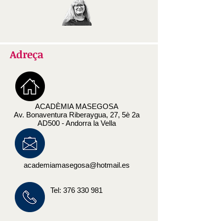
Adreça
ACADÈMIA MASEGOSA
Av. Bonaventura Riberaygua, 27, 5è 2a
AD500 - Andorra la Vella
academiamasegosa@hotmail.es
Tel:
376 330 981
UNED - Clases de lengua española - 1