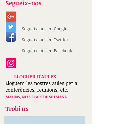
Segueix-nos
hora - Grado en lengua y literatura
españolas
€14.00
Disponible
Añadir más
Segueix-nos en Google
Añadir a la cesta
Ir al pago
Segueix-nos en Twitter
Comparte este producto con sus amigos
Compartir
Compartir
Fíjelo
UNED - Clases de lengua española - 1 hora - Grado en
Segueix-nos en Facebook
lengua y literatura españolas
Mi cuenta
Seguimiento de pedidos
Cesta
Tarjetas Regalo
LLOGUER D'AULES
Mostrar precios en:
EUR
Lloguem les nostres aules per a
conferències, reunions, etc.
MATINS, NITS I CAPS DE SETMANA
Trobi'ns