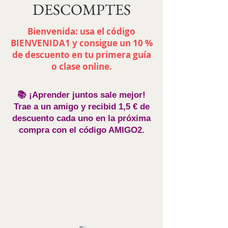
DESCOMPTES
Bienvenida: usa el código
BIENVENIDA1 y consigue un 10 %
de descuento en tu primera guía
o clase online.
📚 ¡Aprender juntos sale mejor!
Trae a un amigo y recibid 1,5 € de
descuento cada uno en la próxima
compra con el código AMIGO2.
GENERAL
Tienda
/
GENERAL
Clases de repaso de francés, lengua castellana, literatura y
comentario de texto. Corrección de comentarios de texto.
Ordenar por
Filtros
Borrar todos
Filtros
Borrar todos
Mostrar objeto