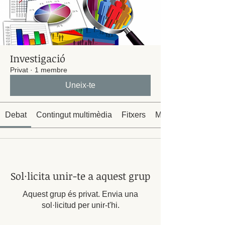
Investigació
Privat
·
1 membre
Uneix-te
Debat
Contingut multimèdia
Fitxers
Membres
Sol·licita unir-te a aquest grup
Aquest grup és privat. Envia una
sol·licitud per unir-t'hi.