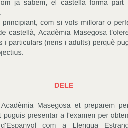
com ja sabem, el castellà forma part 
.
 principiant, com si vols millorar o perf
 de castellà, Acadèmia Masegosa t'ofer
 i particulars (nens i adults) perquè pug
jectius.
DELE
 Acadèmia Masegosa et preparem per
t puguis presentar a l'examen per obte
 d'Espanyol com a Llengua Estrang