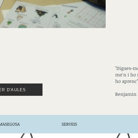
"Digues-me
me'n i ho 
ho aprenc"
ER D'AULES
Benjamin 
 MASEGOSA
SERVEIS