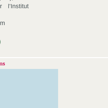
l'Institut
tm
'ns