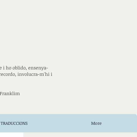
 i ho oblido, ensenya-
recordo, involucra-m'hi i
Franklim
TRADUCCIONS
More