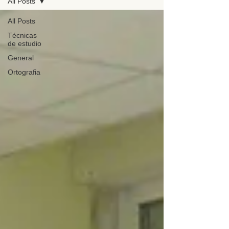
All Posts
All Posts
Técnicas
de estudio
General
Ortografia