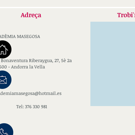
Adreça
Trobi
ADÈMIA MASEGOSA
 Bonaventura Riberaygua, 27, 5è 2a
00 - Andorra la Vella
ademiamasegosa@hotmail.es
el: 376 330 981