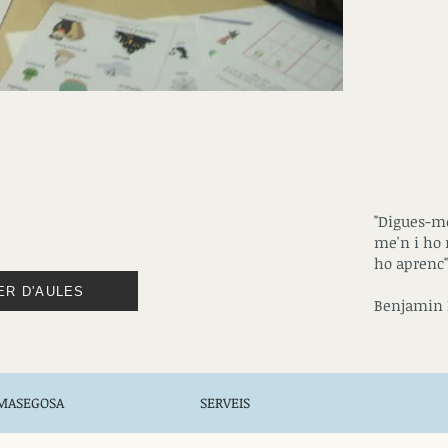
"Digues-me
me'n i ho 
ho aprenc"
ER D'AULES
Benjamin 
 MASEGOSA
SERVEIS