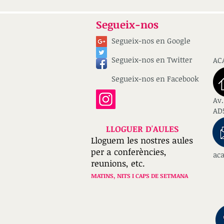
Segueix-nos
Segueix-nos en Google
Segueix-nos en Twitter
AC
Segueix-nos en Facebook
Av.
AD5
LLOGUER D'AULES
Lloguem les nostres aules
per a conferències,
ac
reunions, etc.
MATINS, NITS I CAPS DE SETMANA
T