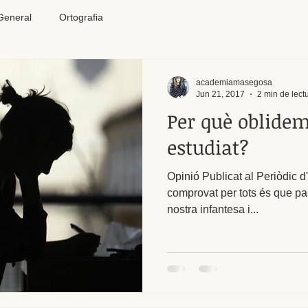
General
Ortografia
academiamasegosa
Jun 21, 2017
2 min de lect
Per què oblide
estudiat?
Opinió Publicat al Periòdic d
comprovat per tots és que pa
nostra infantesa i...