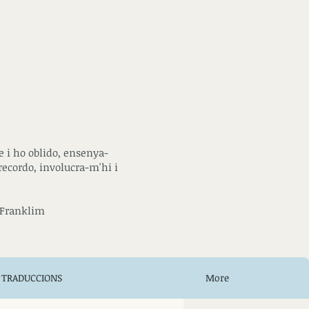
 i ho oblido, ensenya-
recordo, involucra-m'hi i
Franklim
TRADUCCIONS
More