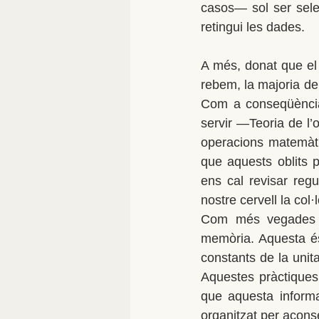
casos— sol ser selec
retingui les dades.
A més, donat que el 
rebem, la majoria de
Com a conseqüència 
servir —Teoria de l’
operacions matemàtiq
que aquests oblits 
ens cal revisar reg
nostre cervell la col
Com més vegades i
memòria. Aquesta és
constants de la unita
Aquestes pràctiques 
que aquesta informa
organitzat per acons