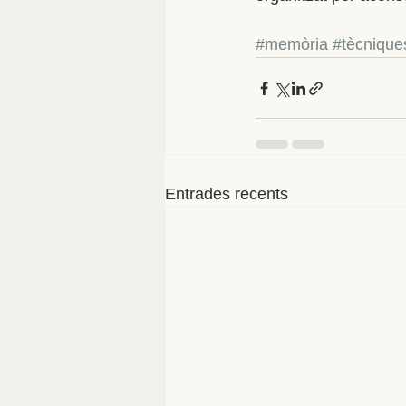
#memòria
#tècnique
Entrades recents