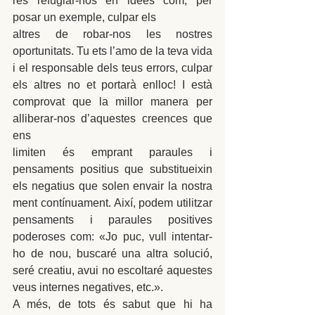
res refugiar-nos en idees com, per 
posar un exemple, culpar els
altres de robar-nos les nostres 
oportunitats. Tu ets l’amo de la teva vida 
i el responsable dels teus errors, culpar 
els altres no et portarà enlloc! I està 
comprovat que la millor manera per 
alliberar-nos d’aquestes creences que 
ens
limiten és emprant paraules i 
pensaments positius que substitueixin 
els negatius que solen envair la nostra 
ment contínuament. Així, podem utilitzar 
pensaments i paraules positives 
poderoses com: «Jo puc, vull intentar-
ho de nou, buscaré una altra solució, 
seré creatiu, avui no escoltaré aquestes 
veus internes negatives, etc.».
A més, de tots és sabut que hi ha 