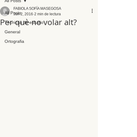
All Posts
FABIOLA SOFÍA MASEGOSA
All Posts
Jun 2, 2016
2 min de lectura
Per què no volar alt?
Técnicas de estudio
General
Ortografia