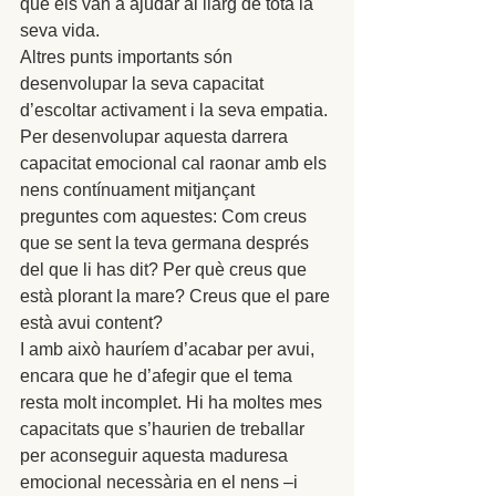
que els van a ajudar al llarg de tota la 
seva vida. 
Altres punts importants són 
desenvolupar la seva capacitat 
d’escoltar activament i la seva empatia. 
Per desenvolupar aquesta darrera 
capacitat emocional cal raonar amb els 
nens contínuament mitjançant 
preguntes com aquestes: Com creus 
que se sent la teva germana després 
del que li has dit? Per què creus que 
està plorant la mare? Creus que el pare 
està avui content? 
I amb això hauríem d’acabar per avui, 
encara que he d’afegir que el tema 
resta molt incomplet. Hi ha moltes mes 
capacitats que s’haurien de treballar 
per aconseguir aquesta maduresa 
emocional necessària en el nens –i 