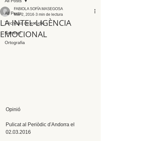
All Posts
FABIOLA SOFÍA MASEGOSA
All Posts
Mar 2, 2016
3 min de lectura
LA INTEL·LIGÈNCIA
Técnicas de estudio
EMOCIONAL
General
Ortografia
Opinió 
Pulicat al Periòdic d'Andorra el 
02.03.2016  