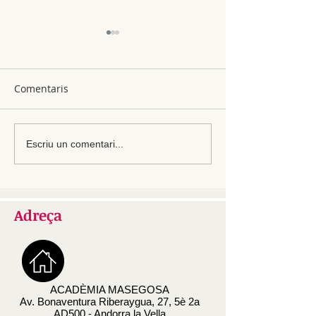
Comentaris
Cómo organizar tu zona
Los beneficios 
Escriu un comentari...
de estudio y mejorar la
meditar y hacer
concentración
Adreça
ACADÈMIA MASEGOSA
Av. Bonaventura Riberaygua, 27, 5è 2a
AD500 - Andorra la Vella