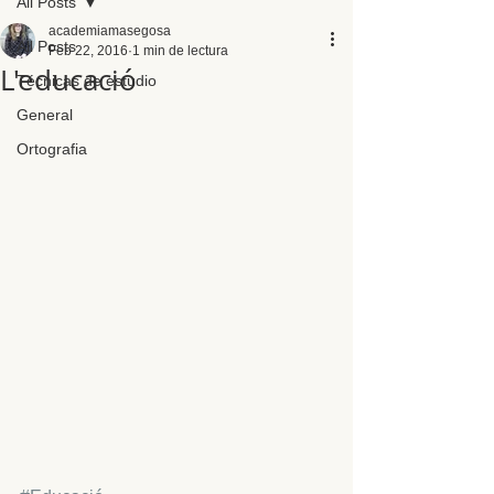
All Posts
academiamasegosa
All Posts
Feb 22, 2016
1 min de lectura
L'educació
Técnicas de estudio
General
Ortografia